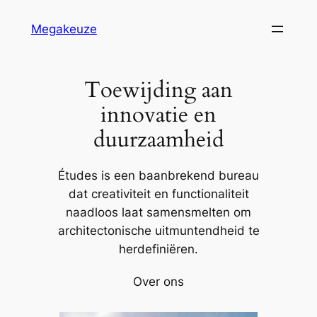
Ga
Megakeuze
naar
de
inhoud
Toewijding aan
innovatie en
duurzaamheid
Études is een baanbrekend bureau
dat creativiteit en functionaliteit
naadloos laat samensmelten om
architectonische uitmuntendheid te
herdefiniëren.
Over ons