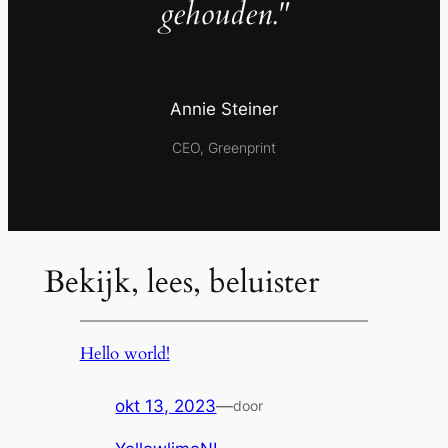
gehouden."
Annie Steiner
CEO, Greenprint
Bekijk, lees, beluister
Hello world!
okt 13, 2023
—
door