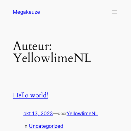
Ga
Megakeuze
naar
de
inhoud
Auteur:
YellowlimeNL
Hello world!
okt 13, 2023
—
YellowlimeNL
door
in
Uncategorized