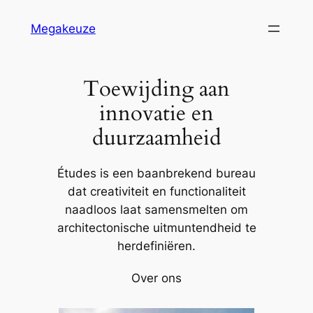
Ga
Megakeuze
naar
de
inhoud
Toewijding aan
innovatie en
duurzaamheid
Études is een baanbrekend bureau
dat creativiteit en functionaliteit
naadloos laat samensmelten om
architectonische uitmuntendheid te
herdefiniëren.
Over ons