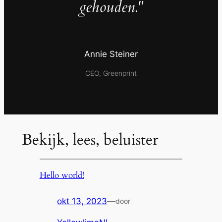
gehouden."
Annie Steiner
CEO, Greenprint
Bekijk, lees, beluister
Hello world!
okt 13, 2023
—
door